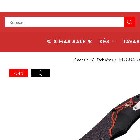
Kés
Konyhai kések
% X-MAS SALE %
KÉS
TAVAS
Bushcraft kések
Japán kések
EDC04 zs
Blades.hu /
Zsebkések /
Professzionális kések
-34%
ÚJ