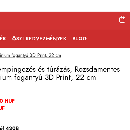
ÉK
ŐSZI KEDVEZMÉNYEK
BLOG
nium fogantyú 3D Print, 22 cm
mpingezés és túrázás, Rozsdamentes
ium fogantyú 3D Print, 22 cm
30 HUF
UF
cél 420B