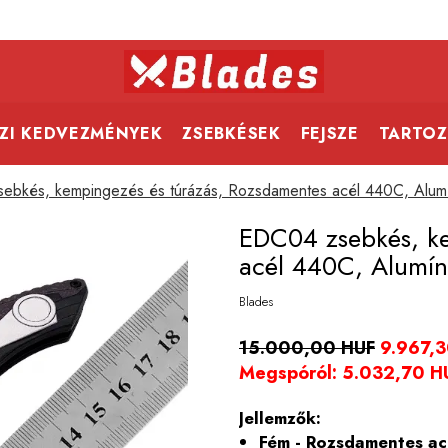
ZI KEDVEZMÉNYEK
ZSEBKÉSEK
FEJSZE
TARTOZ
ebkés, kempingezés és túrázás, Rozsdamentes acél 440C, Alumí
EDC04 zsebkés, ke
acél 440C, Alumín
Blades
15.000,00 HUF
9.967,
Megspóról:
5.032,70
H
Jellemzők:
Fém - Rozsdamentes a