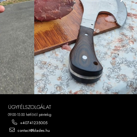
ÜGYFÉLSZOLGÁLAT
09.00-15.00 hétfőtől péntekig
+40741235005
contact@blades.hu