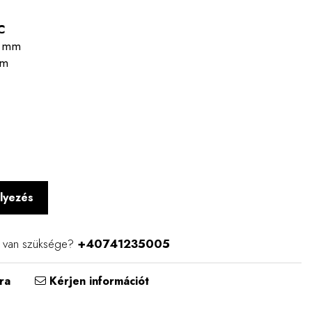
C
20 mm
mm
lyezés
e van szüksége?
+40741235005
ra
Kérjen információt