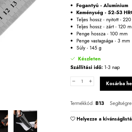
Fogantyú - Alumínium
Keménység - 52-53 HR
Teljes hossz - nyitott - 2
Teljes hossz - zárt - 120 
Penge hossza - 100 mm
Penge vastagsága - 3 mm
Súly - 145 g
Készleten
Szállítási idő:
1-3 nap
Kosárba he
Termékkód:
B13
Segítségr
Helyezze a kívánságlistá