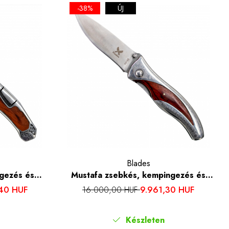
-38%
ÚJ
Blades
gezés és
Mustafa zsebkés, kempingezés és
l 7Cr13, 21
túrázás, Rozsdamentes acél 440B, 23
,40 HUF
9.961,30 HUF
16.000,00 HUF
cm
Készleten