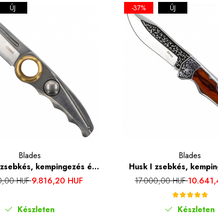
ÚJ
-37%
ÚJ
Blades
Blades
 zsebkés, kempingezés és
Husk I zsebkés, kempin
ozsdamentes acél 7Cr13, 16
túrázás, Rozsdamentes acé
9.816,20 HUF
10.641
0,00 HUF
17.000,00 HUF
cm
cm
Készleten
Készleten