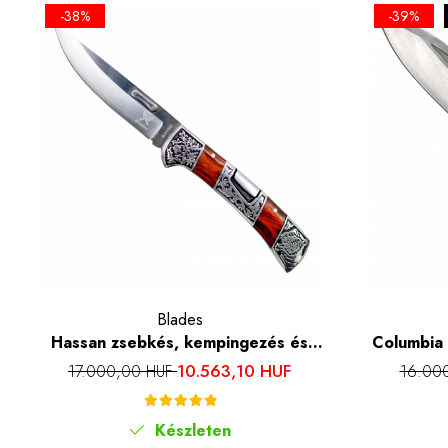
-38%
-39%
Blades
Hassan zsebkés, kempingezés és
Columbia
túrázás, Rozsdamentes acél 440B, 22
túrázás, r
10.563,10 HUF
17.000,00 HUF
16.00
cm
Készleten