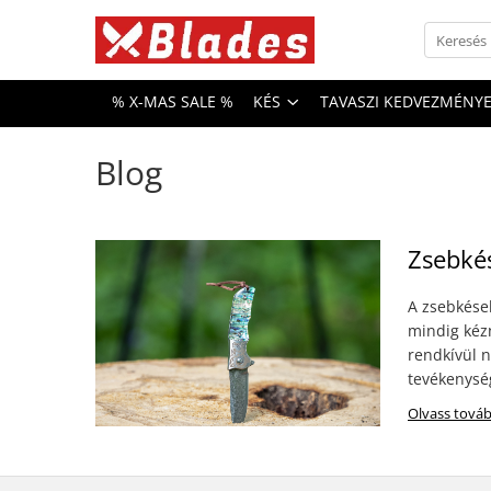
Kés
% X-MAS SALE %
KÉS
TAVASZI KEDVEZMÉNY
Konyhai kések
Bushcraft kések
Blog
Japán kések
Professzionális kések
Zsebké
A zsebkése
mindig kézn
rendkívül 
tevékenység
Olvass tová