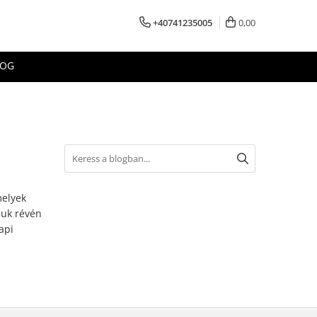
+40741235005
0,00
LOG
melyek
suk révén
api