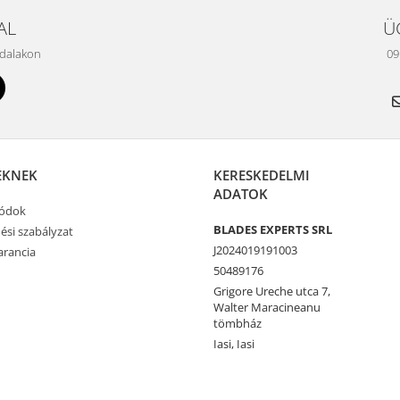
AL
Ü
ldalakon
09
EKNEK
KERESKEDELMI
ADATOK
módok
BLADES EXPERTS SRL
ési szabályzat
J2024019191003
rancia
50489176
Grigore Ureche utca 7,
Walter Maracineanu
tömbház
Iasi, Iasi