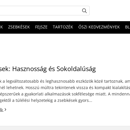
EK
ZSEBKÉSEK
FEJSZE
TARTOZÉK
ŐSZI KEDVEZMÉNYEK
B
sek: Hasznosság és Sokoldalúság
k a legváltozatosabb és leghasznosabb eszközök közé tartoznak, a
él lehetnek. Hosszú múltra tekintenek vissza és kompakt kialakítá
népszerűek a gyakorlati alkalmazások sokfélesége miatt. A mindenn
ektől a túlélési helyzetekig a zsebkések gyors...
bb