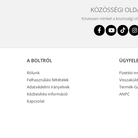
KÖZÖSSÉGI OLD
Kövessen minket a közösségi o
A BOLTRÓL
ÜGYFEL
Rólunk
Fizetési 
Felhasználási feltételek
Visszaküld
Adatvédelmi irányelvek
Termék-Ga
Kézbesítési információ
ANPC
Kapcsolat