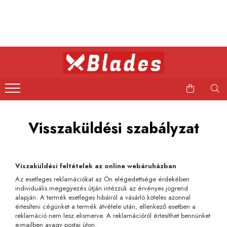
Kés
Konyhai kések
Bushcraft kések
Japán kések
Professzionális kések
Visszaküldési szabályzat
Viszaküldési feltételek az online webáruházban
Az esetleges reklamációkat az Ön elégedettsége érdekében
individuális megegyezés útján intézzük az érvényes jogrend
alapján. A termék esetleges hibáiról a vásárló köteles azonnal
értesíteni cégünket a termék átvétele után, ellenkező esetben a
reklamáció nem lesz elismerve. A reklamációról értesíthet bennünket
e-mailben avagy postai úton.