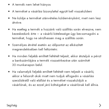
A termék nem lehet hiányos
A terméket a vásárlási bizonylattal együtt kell visszaküldeni
Ne küldje a terméket utánvételes küldeményként, mert nem lesz
átvéve.
Ha esetleg a termék a hozzánk való szállítás során elveszne, nem
kezeskedünk érte – a vásárló kötelessége úgy becsomagolni a
terméket, hogy ne sérülhessen meg a szállítás során.
Személyes átvétel esetén az időpontot az elkészített
megrendelésében kell feltüntetni.
Ha minden feljebb említett feltételt teljesít, akkor átutaljuk a pénzt
a bankszámlájára a termék visszaérkezése után számított
30 munkanapon belül.
Ha valamelyik feljebb említett feltételt nem teljesíti a vásárló,
akkor a felsorolt okok miatt nem tudjuk elfogadni a vásárlási
szerződéstől való elállást és a terméket visszaküldjük a
vásárlónak, és az ezzel járó költségeket a vásárlónak kell állnia.
Segítség