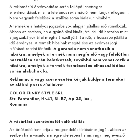
A reklamáció érvényesítése során fellépő lehetséges
ellentmondások miatt a telefonos reklamációt nem tudjuk elfogadni.
Nem vagyunk felelősek a szállítás során kialakult hibákért.
A termékre a hatályos jogszabályok alapján jótállási idő vonatkozik.
Abban az esetben, ha a gyártó által kínált jótállási idő hoszabb mint
a jogszabályok által meghatározott jótállási idő, a hosszabb jótállási
idő érvényes. A termék hibáinak megítélése az évényes jogi
előírások szerint történik.
A garancia nem vonatkozik a
hibákra, amelyek a termék nem megfelelő vagy felelőtlen
használása során keletkeztek, továbbá nem vonatkozik a
hibákra, amelyek a termék természetes elhasználódása
során alakultak ki.
Reklamáció vagy csere esetén kérjük küldje a terméket
az alábbi posta címünkre:
COLOR FUNKY STYLE SRL
Str. Fantanilor, Nr.41, Bl. B7, Ap 35, Iasi,
Romania
A vásárlási szerződéstől való elállás
Az értékesítő fenntartja a megrendelés törlésének jogát, abban az
esetben ha a vásárló a megrendelésben hamis vagy megtévesztő