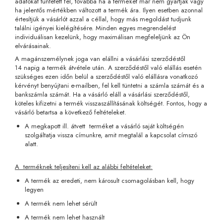
adatokat tüntetett fel, továbbá ha a terméket már nem gyártják vagy
ha jelentős mértékben változott a termék ára. Ilyen esetben azonnal
értesítjük a vásárlót azzal a céllal, hogy más megoldást tudjunk
találni igényei kielégítésére. Minden egyes megrendelést
individuálisan kezelünk, hogy maximálisan megfeleljünk az Ön
elvárásainak.
A magánszemélynek joga van elállni a vásárlási szerződéstől
14 napig a termék átvétele után. A szerződéstől való elállás esetén
szükséges ezen időn belül a szerződéstől való elállásra vonatkozó
kérvényt benyújtani e-mailben, fel kell tüntetni a számla számát és a
bankszámla számát. Ha a vásárló eláll a vásárlási szerződéstől,
köteles kifizetni a termék visszaszállításának költségét. Fontos, hogy a
vásárló betartsa a következő feltételeket.
A megkapott ill. átvett terméket a vásárló saját költségén
szolgáltatja vissza címunkre, amit megtalál a kapcsolat címszó
alatt.
A terméknek teljesíteni kell az alábbi feltételeket:
A termék az eredeti, nem károsult csomagolásban kell, hogy
legyen
A termék nem lehet sérült
A termék nem lehet használt