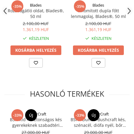
Blades
Blades
-35%
-35%
Rozsdagátló oldat, Blades®,
Finomított dupla főtt
50 ml
lenmagolaj, Blades®, 50 ml
2.100,00 HUF
2.100,00 HUF
1.361,19 HUF
1.361,19 HUF
KÉSZLETEN
KÉSZLETEN
KOSÁRBA HELYEZÉS
KOSÁRBA HELYEZÉS
HASONLÓ TERMÉKEK
BeaverCraft
BeaverCraft
-33%
ÚJ
-33%
ÚJ
BSH Kid – Biztonságos kés
BSH1 Dune – Bushcraft kés,
gyerekeknek szabadtéri
szénacél, diófa nyél, bőr
tevékenységekhez, 18 cm
hüvely, 27 cm
27.000,00 HUF
29.000,00 HUF