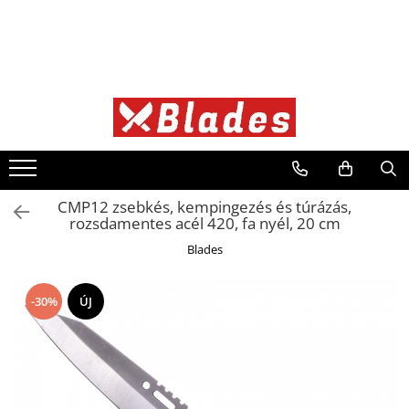
Kés
Konyhai kések
Bushcraft kések
Japán kések
Professzionális kések
CMP12 zsebkés, kempingezés és túrázás,
rozsdamentes acél 420, fa nyél, 20 cm
Blades
-30%
ÚJ