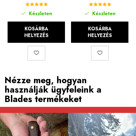
7Cr17 acél, rózsafa
7Cr17 acél, 28.5 cm
markolat, 27.5 cm
Készleten
Készleten
KOSÁRBA
KOSÁRBA
HELYEZÉS
HELYEZÉS
Nézze meg, hogyan
használják ügyfeleink a
Blades termékeket