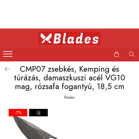
Kés
Konyhai kések
Bushcraft kések
Japán kések
CMP07 zsebkés, Kemping és
Professzionális kések
túrázás, damaszkuszi acél VG10
mag, rózsafa fogantyú, 18,5 cm
Blades
-7%
ÚJ