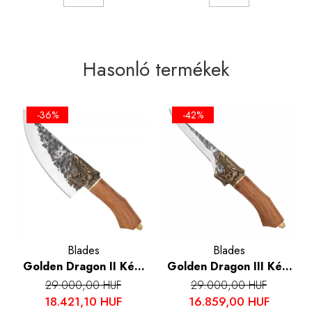
Hasonló termékek
-36%
-42%
Blades
Blades
Golden Dragon II Kés,
Golden Dragon III Kés,
konyha és kemping,
konyha és kemping,
29.000,00 HUF
29.000,00 HUF
kalapált hammerhead,
kalapált hammerhead,
18.421,10 HUF
16.859,00 HUF