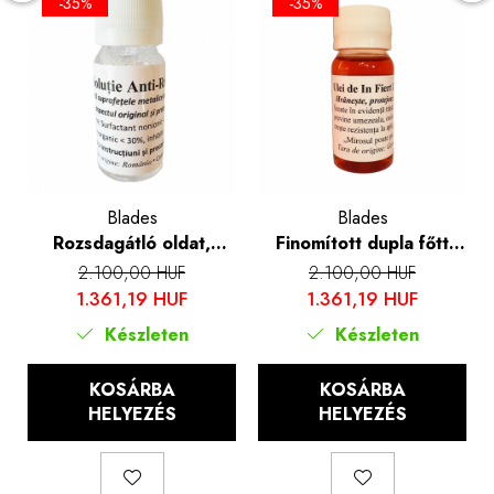
-35%
-35%
Blades
Blades
Rozsdagátló oldat,
Finomított dupla főtt
Blades®, 50 ml
lenmagolaj, Blades®, 50
2.100,00 HUF
2.100,00 HUF
ml
1.361,19 HUF
1.361,19 HUF
Készleten
Készleten
KOSÁRBA
KOSÁRBA
HELYEZÉS
HELYEZÉS