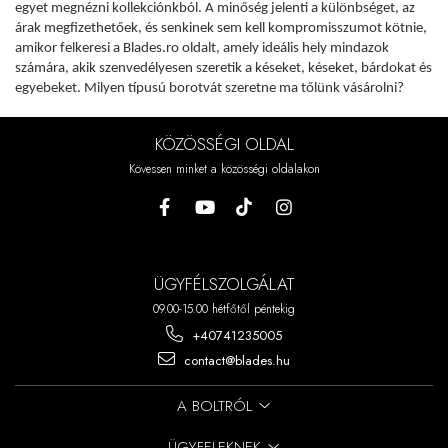
egyet megnézni kollekciónkból. A minőség jelenti a különbséget, az
árak megfizethetőek, és senkinek sem kell kompromisszumot kötnie,
amikor felkeresi a Blades.ro oldalt, amely ideális hely mindazok
számára, akik szenvedélyesen szeretik a késeket, késeket, bárdokat és
egyebeket. Milyen típusú borotvát szeretne ma tőlünk vásárolni?
KÖZÖSSÉGI OLDAL
Kövessen minket a közösségi oldalakon
ÜGYFÉLSZOLGÁLAT
09.00-15.00 hétfőtől péntekig
+40741235005
contact@blades.hu
A BOLTRÓL
ÜGYFELEKNEK