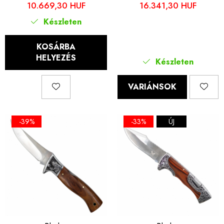
rozsdamentes acél 420,
acél VG10 mag, barna
10.669,30 HUF
16.341,30 HUF
fa nyél, 20 cm
vagy zöld fogantyú, 17 cm
Készleten
KOSÁRBA
HELYEZÉS
Készleten
VARIÁNSOK
-39%
-33%
ÚJ