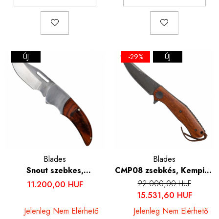
ÚJ
-29%
ÚJ
Blades
Blades
Snout szebkes,
CMP08 zsebkés, Kemping
kempingezés és túrázás,
és túrázás, damaszkuszi
22.000,00 HUF
11.200,00 HUF
Acél 7Cr13, Rózsafa nyél,
acél VG10 mag, rózsafa
15.531,60 HUF
16 cm
fogantyú, 19 cm
Jelenleg Nem Elérhető
Jelenleg Nem Elérhető