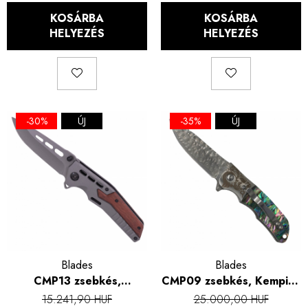
KOSÁRBA
KOSÁRBA
HELYEZÉS
HELYEZÉS
-30%
ÚJ
-35%
ÚJ
Blades
Blades
CMP13 zsebkés,
CMP09 zsebkés, Kemping
kempingezés és túrázás,
és túrázás, damaszkuszi
15.241,90 HUF
25.000,00 HUF