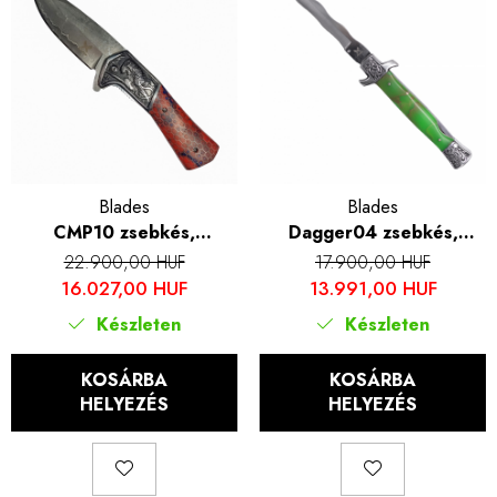
Blades
Blades
CMP10 zsebkés,
Dagger04 zsebkés,
kempingezés és túrázás,
kempingezés és túrázás,
22.900,00 HUF
17.900,00 HUF
VG10 damaszkuszi acél,
rozsdamentes acél 7Cr13,
16.027,00 HUF
13.991,00 HUF
kék nyél, 23 cm
fluoreszkáló műgyanta
Készleten
Készleten
nyél, 23,5 cm
KOSÁRBA
KOSÁRBA
HELYEZÉS
HELYEZÉS