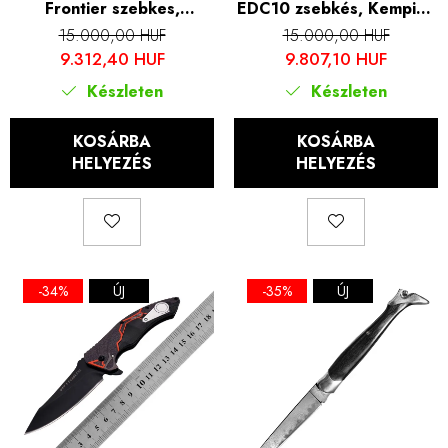
Frontier szebkes,
EDC10 zsebkés, Kemping
kempingezés és túrázás,
és túrázás, rozsdamentes
15.000,00 HUF
15.000,00 HUF
Steel 440B, Rózsafa nyél,
acél 7Cr13lila, rózsafa
9.312,40 HUF
9.807,10 HUF
15,3 cm
nyél, 16 cm
Készleten
Készleten
KOSÁRBA
KOSÁRBA
HELYEZÉS
HELYEZÉS
-34%
ÚJ
-35%
ÚJ