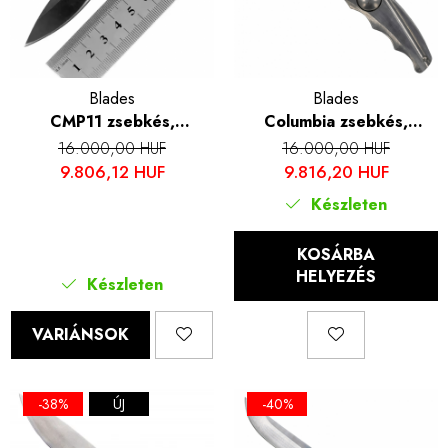
Blades
Blades
CMP11 zsebkés,
Columbia zsebkés,
kempingezés és túrázás,
kempingezés és túrázás,
16.000,00 HUF
16.000,00 HUF
3Cr13 acél, G10 nyél,
rozsdamentes acél 7Cr13,
9.806,12 HUF
9.816,20 HUF
15,5 cm
16 cm
Készleten
KOSÁRBA
HELYEZÉS
Készleten
VARIÁNSOK
-38%
ÚJ
-40%