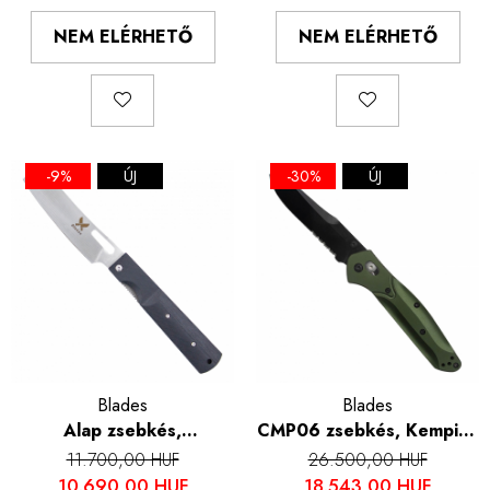
NEM ELÉRHETŐ
NEM ELÉRHETŐ
-9%
ÚJ
-30%
ÚJ
Blades
Blades
Alap zsebkés,
CMP06 zsebkés, Kemping
kempingezés és túrázás,
és túrázás, rozsdamentes
11.700,00 HUF
26.500,00 HUF
440A rozsdamentes acél,
acél S30V, alumínium
10.690,00 HUF
18.543,00 HUF