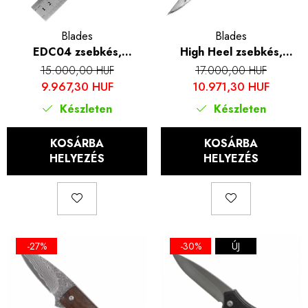
Blades
Blades
EDC04 zsebkés,
High Heel zsebkés,
kempingezés és túrázás,
kempingezés és túrázás,
15.000,00 HUF
17.000,00 HUF
Rozsdamentes acél 440C,
Damaszkusz Acél, Fekete
9.967,30 HUF
10.971,30 HUF
Alumínium fogantyú 3D
fa fogantyú, 17,6 cm
Készleten
Készleten
Print, 22 cm
KOSÁRBA
KOSÁRBA
HELYEZÉS
HELYEZÉS
-27%
-30%
ÚJ