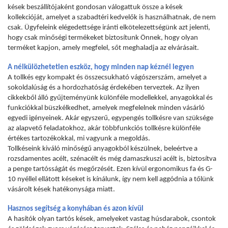
kések beszállítójaként gondosan válogattuk össze a kések
kollekcióját, amelyet a szabadtéri kedvelők is használhatnak, de nem
csak. Ügyfeleink elégedettsége iránti elkötelezettségünk azt jelenti,
hogy csak minőségi termékeket biztosítunk Önnek, hogy olyan
terméket kapjon, amely megfelel, sőt meghaladja az elvárásait.
A nélkülözhetetlen eszköz, hogy minden nap kéznél legyen
A tollkés egy kompakt és összecsukható vágószerszám, amelyet a
sokoldalúság és a hordozhatóság érdekében terveztek. Az ilyen
cikkekből álló gyűjteményünk különféle modellekkel, anyagokkal és
funkciókkal büszkélkedhet, amelyek megfelelnek minden vásárló
egyedi igényeinek. Akár egyszerű, egypengés tollkésre van szüksége
az alapvető feladatokhoz, akár többfunkciós tollkésre különféle
értékes tartozékokkal, mi vagyunk a megoldás.
Tollkéseink kiváló minőségű anyagokból készülnek, beleértve a
rozsdamentes acélt, szénacélt és még damaszkuszi acélt is, biztosítva
a penge tartósságát és megőrzését. Ezen kívül ergonomikus fa és G-
10 nyéllel ellátott késeket is kínálunk, így nem kell aggódnia a tőlünk
vásárolt kések hatékonysága miatt.
Hasznos segítség a konyhában és azon kívül
A hasítók olyan tartós kések, amelyeket vastag húsdarabok, csontok