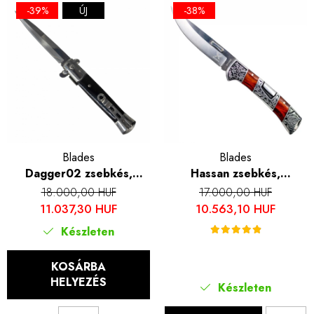
-39%
ÚJ
-38%
Blades
Blades
Dagger02 zsebkés,
Hassan zsebkés,
Kemping és túrázás,
kempingezés és túrázás,
18.000,00 HUF
17.000,00 HUF
Rozsdamentes acél 440,
Rozsdamentes acél 440B,
11.037,30 HUF
10.563,10 HUF
Fekete PVC fogantyú,
22 cm
Készleten
22,5 cm
KOSÁRBA
HELYEZÉS
Készleten