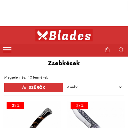
Kés
Konyhai kések
Bushcraft kések
Japán kések
Professzionális kések
Zsebkések
Megjelenítés:
40
termékek
SZŰRŐK
-38%
-37%