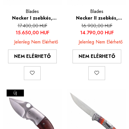
Blades
Blades
Necker I zsebkés,
Necker II zsebkés,
Kemping és túrázás,
Kemping és túrázás,
17.400,00 HUF
16.900,00 HUF
damaszkuszi acél VG10
VG10 damaszkuszi acél
15.650,00 HUF
14.790,00 HUF
mag, csont és sárgaréz
mag, kürt és acél
Jelenleg Nem Elérhető
Jelenleg Nem Elérhető
fogantyú, 11 cm
fogantyú, 9 cm
NEM ELÉRHETŐ
NEM ELÉRHETŐ
ÚJ