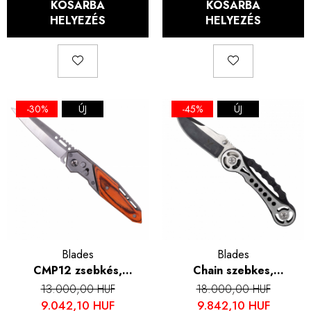
KOSÁRBA
KOSÁRBA
HELYEZÉS
HELYEZÉS
-30%
ÚJ
-45%
ÚJ
Blades
Blades
CMP12 zsebkés,
Chain szebkes,
kempingezés és túrázás,
kempingezés és túrázás,
13.000,00 HUF
18.000,00 HUF
rozsdamentes acél 420,
Acél 7Cr13Mov, Acéllánc
9.042,10 HUF
9.842,10 HUF