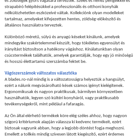
és zöldségek gyors vágására terveztek. Széles és nehéz pengéikkel és
strapabíró felépítésükkel a professzionális és otthoni konyhák
nélkülözhetetlen eszközeivé váltak. Kollekciónk olyan modelleket
tartalmaz, amelyeket kifejezetten hentes, zöldség-előkészítő és
általános használatra terveztek.
Különböző méretű, súlyú és anyagú késeket kínálunk, amelyek
mindegyike szakértelemmel készült, hogy tökéletes egyensúlyt és
irányítást biztosítson a hatékony vágáshoz. Kínálatunkban olyan
csúcstermékek találhatók, amelyek garantálják, hogy egy jó minőségű
és hosszú élettartamú szerszámba fektet be.
Vágószerszámok változatos választéka
A blades.ro-nál mindig is a változatosságra helyeztük a hangsúlyt,
ezért a nálunk megvásárolható kések számos igényt kielégítenek.
Ergonomikusak és nagyon praktikusak, bármilyen környezetben
használhatók, legyen szó kültéri konyháról, vagy praktikusabb
tevékenységekről, mint például a fafaragás.
Az Ön által elérhető termékek köre elég széles ahhoz, hogy nagyon
szigorú kritériumok alapján válassza ki kedvenc termékeit, ezért
biztosak vagyunk abban, hogy a legjobb döntést fogja meghozni.
Emellett a tollkés mindig szívesen látott kiegészítő, ezért érdemes