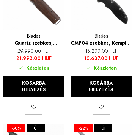
Blades
Blades
Quartz szebkes,
CMP04 zsebkés, Kemping
kempingezés és túrázás,
és túrázás, acél
29.990,00 HUF
15.200,00 HUF
damaszkuszi acél,
8Cr13Mov, PVC fogantyú,
21.993,00 HUF
10.637,00 HUF
stabilizált rózsafa nyél,
18 cm
Készleten
Készleten
17,5 cm
KOSÁRBA
KOSÁRBA
HELYEZÉS
HELYEZÉS
-30%
ÚJ
-22%
ÚJ