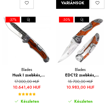
VARIÁNSOK
-37%
ÚJ
-30%
ÚJ
Blades
Blades
Husk I zsebkés,
EDC12 zsebkés,
kempingezés és túrázás,
kempingezés és túrázás,
17.000,00 HUF
15.700,00 HUF
Rozsdamentes acél 7Cr13,
rozsdamentes acél 7Cr13,
10.641,40 HUF
10.983,00 HUF
21 cm
fa nyél, 20,5 cm
Készleten
Készleten