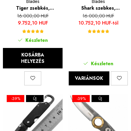
Blades
Blades
Tiger zsebkés,
Shark szebkes,
kempingezés és túrázás,
kempingezés és túrázás,
16.000,00 HUF
16.000,00 HUF
440B rozsdamentes
Acél 440B, Rózsafa nyél,
9.752,10 HUF
10.752,10 HUF-tól
acélból, 23 cm hosszú
23 cm
Készleten
KOSÁRBA
HELYEZÉS
Készleten
VARIÁNSOK
-39%
ÚJ
-39%
ÚJ