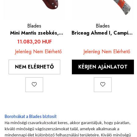
Blades
Blades
Mini Mantis zsebkés,
Briceag Ahmed I, Camping
Rozsdamentes acél 420,
& Drumetie, Otel Damasc
11.083,20 HUF
Fa nyél, 11,5 cm
VG10 Core, Maner Rosu
Jelenleg Nem Elérhető
Jelenleg Nem Elérhető
Fosforescent, 22 cm
NEM ELÉRHETŐ
KÉRJEN AJÁNLATOT
Borotvákat a Blades biztosít
Ha minőségi csavarkulcsokat keres, akkor garantáljuk, hogy páratlan,
kiváló minőségű vágószerszámokat talál, amelyek alkalmasak a
mindennapi élet különböző felhasználási területeire. Kiváló minőségű