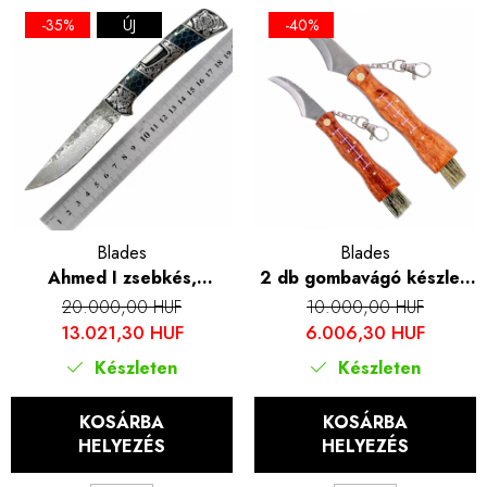
-35%
ÚJ
-40%
Blades
Blades
Ahmed I zsebkés,
2 db gombavágó készlet,
kempingezés és túrázás,
kempingezés és túrázás,
20.000,00 HUF
10.000,00 HUF
damaszkuszi acél VG10
rozsdamentes acél,
13.021,30 HUF
6.006,30 HUF
mag, foszforeszkáló vörös
rózsafa nyél, tisztítókefe
Készleten
Készleten
nyél, 22 cm
KOSÁRBA
KOSÁRBA
HELYEZÉS
HELYEZÉS