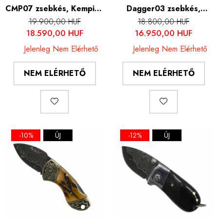
CMP07 zsebkés, Kemping
Dagger03 zsebkés,
és túrázás, damaszkuszi
Kemping és túrázás,
19.900,00 HUF
18.800,00 HUF
acél VG10 mag, rózsafa
damaszkuszi acél VG10
18.590,00 HUF
16.950,00 HUF
fogantyú, 18,5 cm
mag, epoxi fogantyú, 20
Jelenleg Nem Elérhető
Jelenleg Nem Elérhető
cm
NEM ELÉRHETŐ
NEM ELÉRHETŐ
-10%
ÚJ
-12%
ÚJ