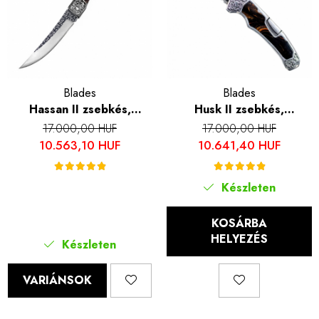
Blades
Blades
Hassan II zsebkés,
Husk II zsebkés,
kempingezés és túrázás,
kempingezés és túrázás,
17.000,00 HUF
17.000,00 HUF
Rozsdamentes acél 440B,
Rozsdamentes acél 7Cr13,
10.563,10 HUF
10.641,40 HUF
24 cm
21 cm
Készleten
KOSÁRBA
HELYEZÉS
Készleten
VARIÁNSOK