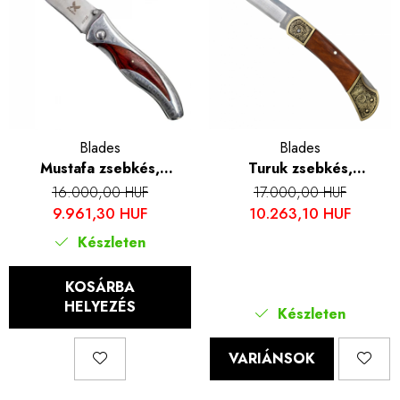
Blades
Blades
Mustafa zsebkés,
Turuk zsebkés,
kempingezés és túrázás,
kempingezés és túrázás,
16.000,00 HUF
17.000,00 HUF
Rozsdamentes acél 440B,
420 rozsdamentes
9.961,30 HUF
10.263,10 HUF
23 cm
acélból, 18,5 cm hosszú
Készleten
KOSÁRBA
HELYEZÉS
Készleten
VARIÁNSOK