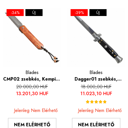
-34%
ÚJ
-39%
ÚJ
Blades
Blades
CMP02 zsebkés, Kemping
Dagger01 zsebkés,
és túrázás, damaszkuszi
Kemping és túrázás,
20.000,00 HUF
18.000,00 HUF
acél VG10 mag, fa
rozsdamentes acél
13.201,30 HUF
11.023,10 HUF
fogantyú, 16,5 cm
5Cr13lila, fekete gyanta
fogantyú, 22,5 cm
Jelenleg Nem Elérhető
Jelenleg Nem Elérhető
NEM ELÉRHETŐ
NEM ELÉRHETŐ