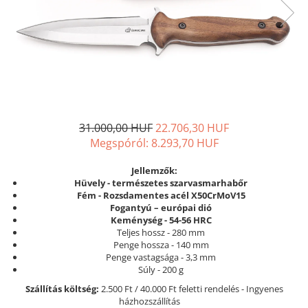
31.000,00 HUF
22.706,30 HUF
Megspóról:
8.293,70
HUF
Jellemzők:
Hüvely - természetes szarvasmarhabőr
Fém - Rozsdamentes acél X50CrMoV15
Fogantyú – európai dió
Keménység - 54-56 HRC
Teljes hossz - 280 mm
Penge hossza - 140 mm
Penge vastagsága - 3,3 mm
Súly - 200 g
Szállítás költség:
2.500 Ft / 40.000 Ft feletti rendelés - Ingyenes
házhozszállítás