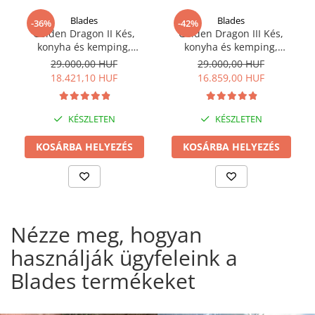
Blades
Blades
-36%
-42%
Golden Dragon II Kés,
Golden Dragon III Kés,
konyha és kemping,
konyha és kemping,
kalapált hammerhead,
kalapált hammerhead,
29.000,00 HUF
29.000,00 HUF
7Cr17 acél, rózsafa
7Cr17 acél, 28.5 cm
18.421,10 HUF
16.859,00 HUF
markolat, 27.5 cm
KÉSZLETEN
KÉSZLETEN
KOSÁRBA HELYEZÉS
KOSÁRBA HELYEZÉS
Nézze meg, hogyan
használják ügyfeleink a
Blades termékeket