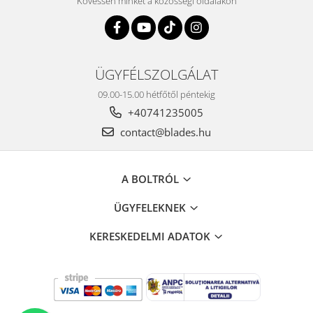
Kövessen minket a közösségi oldalakon
ÜGYFÉLSZOLGÁLAT
09.00-15.00 hétfőtől péntekig
+40741235005
contact@blades.hu
A BOLTRÓL
ÜGYFELEKNEK
KERESKEDELMI ADATOK