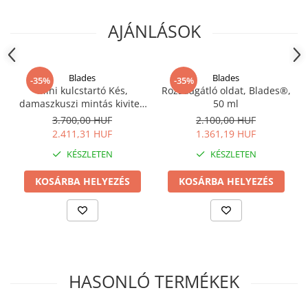
AJÁNLÁSOK
Blades
Blades
-35%
-35%
Mini kulcstartó Kés,
Rozsdagátló oldat, Blades®,
damaszkuszi mintás kivitel,
50 ml
fa fogantyú, tok és doboz
3.700,00 HUF
2.100,00 HUF
mellékelve, Blades®
2.411,31 HUF
1.361,19 HUF
KÉSZLETEN
KÉSZLETEN
KOSÁRBA HELYEZÉS
KOSÁRBA HELYEZÉS
HASONLÓ TERMÉKEK