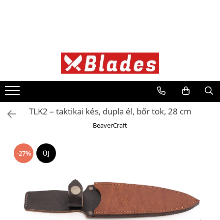
Kés
Konyhai kések
Bushcraft kések
Japán kések
Professzionális kések
TLK2 – taktikai kés, dupla él, bőr tok, 28 cm
BeaverCraft
-27%
ÚJ