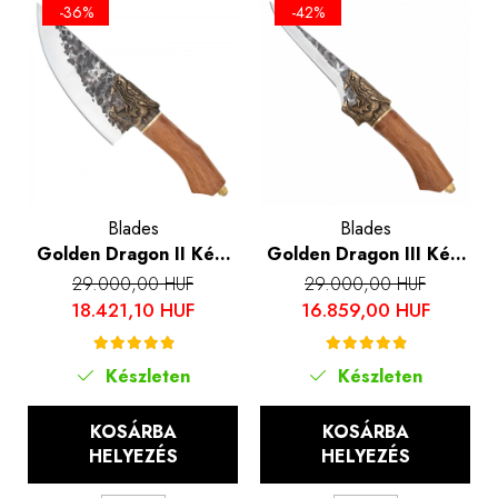
-36%
-42%
Blades
Blades
Golden Dragon II Kés,
Golden Dragon III Kés,
konyha és kemping,
konyha és kemping,
29.000,00 HUF
29.000,00 HUF
kalapált hammerhead,
kalapált hammerhead,
18.421,10 HUF
16.859,00 HUF
7Cr17 acél, rózsafa
7Cr17 acél, 28.5 cm
markolat, 27.5 cm
Készleten
Készleten
KOSÁRBA
KOSÁRBA
HELYEZÉS
HELYEZÉS