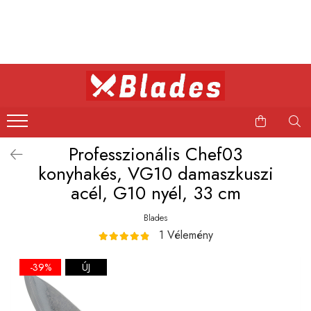
Kés
Konyhai kések
Bushcraft kések
Japán kések
Professzionális Chef03
Professzionális kések
konyhakés, VG10 damaszkuszi
acél, G10 nyél, 33 cm
Blades
1 Vélemény
-39%
ÚJ