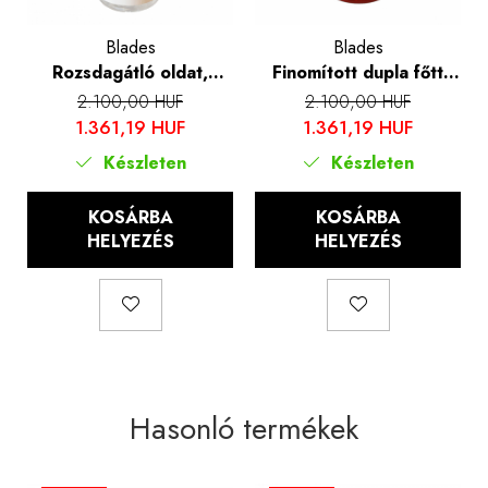
Blades
Blades
Rozsdagátló oldat,
Finomított dupla főtt
Blades®, 50 ml
lenmagolaj, Blades®, 50
2.100,00 HUF
2.100,00 HUF
ml
1.361,19 HUF
1.361,19 HUF
Készleten
Készleten
KOSÁRBA
KOSÁRBA
HELYEZÉS
HELYEZÉS
Hasonló termékek