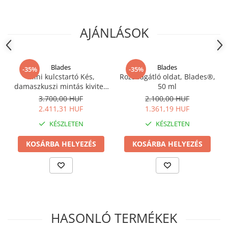
AJÁNLÁSOK
Blades
Blades
-35%
-35%
Mini kulcstartó Kés,
Rozsdagátló oldat, Blades®,
damaszkuszi mintás kivitel,
50 ml
fa fogantyú, tok és doboz
3.700,00 HUF
2.100,00 HUF
mellékelve, Blades®
2.411,31 HUF
1.361,19 HUF
KÉSZLETEN
KÉSZLETEN
KOSÁRBA HELYEZÉS
KOSÁRBA HELYEZÉS
HASONLÓ TERMÉKEK