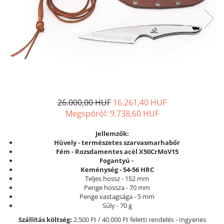
26.000,00 HUF
16.261,40 HUF
Megspóról:
9.738,60
HUF
Jellemzők:
Hüvely - természetes szarvasmarhabőr
Fém - Rozsdamentes acél X50CrMoV15
Fogantyú -
Keménység - 54-56 HRC
Teljes hossz - 152 mm
Penge hossza - 70 mm
Penge vastagsága - 5 mm
Súly - 70 g
Szállítás költség:
2.500 Ft / 40.000 Ft feletti rendelés - Ingyenes