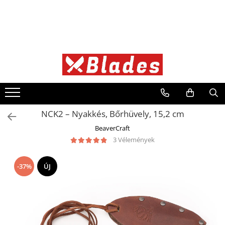
Kés
Konyhai kések
Bushcraft kések
Japán kések
Professzionális kések
NCK2 – Nyakkés, Bőrhüvely, 15,2 cm
BeaverCraft
3 Vélemények
-37%
ÚJ