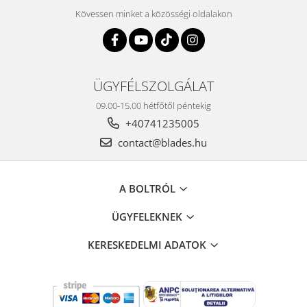
Kövessen minket a közösségi oldalakon
ÜGYFÉLSZOLGÁLAT
09.00-15.00 hétfőtől péntekig
+40741235005
contact@blades.hu
A BOLTRÓL
ÜGYFELEKNEK
KERESKEDELMI ADATOK