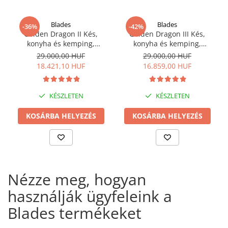
Blades
Blades
-36%
-42%
Golden Dragon II Kés,
Golden Dragon III Kés,
konyha és kemping,
konyha és kemping,
kalapált hammerhead,
kalapált hammerhead,
29.000,00 HUF
29.000,00 HUF
7Cr17 acél, rózsafa
7Cr17 acél, 28.5 cm
18.421,10 HUF
16.859,00 HUF
markolat, 27.5 cm
KÉSZLETEN
KÉSZLETEN
KOSÁRBA HELYEZÉS
KOSÁRBA HELYEZÉS
Nézze meg, hogyan
használják ügyfeleink a
Blades termékeket