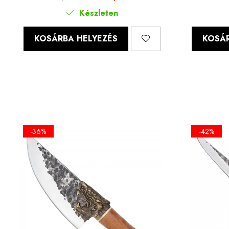
doboz mellékelve, Blades®
Készleten
KOSÁRBA HELYEZÉS
KOSÁR
-36%
-42%