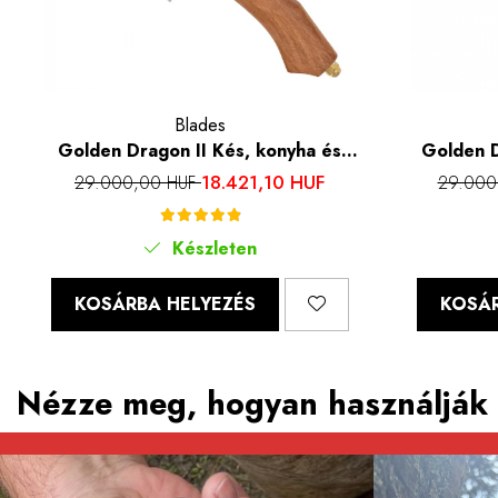
Blades
Golden Dragon II Kés, konyha és
Golden D
kemping, kalapált hammerhead, 7Cr17
kemping, kal
18.421,10 HUF
29.000,00 HUF
29.000
acél, rózsafa markolat, 27.5 cm
Készleten
KOSÁRBA HELYEZÉS
KOSÁR
Nézze meg, hogyan használják 