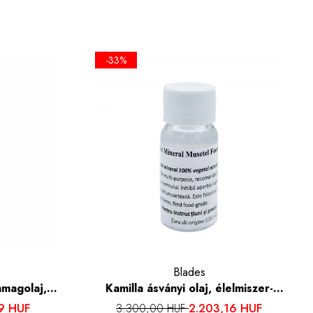
-33%
Blades
nmagolaj,
Kamilla ásványi olaj, élelmiszer-
l
minőségű, 50 ml
19 HUF
2.203,16 HUF
3.300,00 HUF