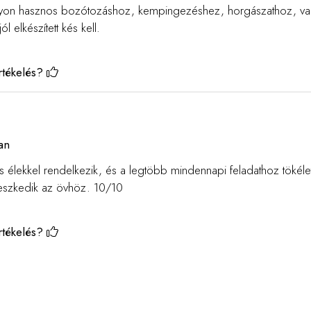
agyon hasznos bozótozáshoz, kempingezéshez, horgászathoz, va
 elkészített kés kell.
rtékelés?
an
es élekkel rendelkezik, és a legtöbb mindennapi feladathoz tökéle
leszkedik az övhöz. 10/10
rtékelés?