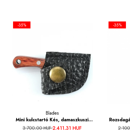
-35%
-35%
Blades
Mini kulcstartó Kés, damaszkuszi
Rozsdagá
mintás kivitel, fa fogantyú, tok és
2.411,31 HUF
3.700,00 HUF
2.10