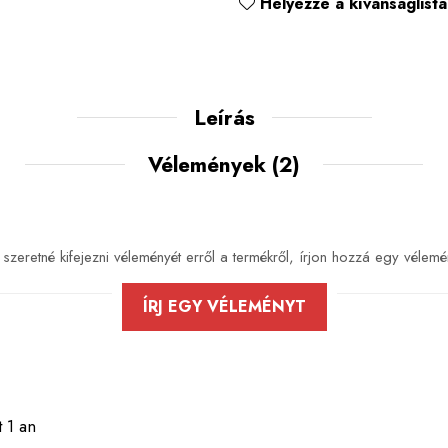
Helyezze a kívánságlistá
Leírás
Vélemények
(2)
szeretné kifejezni véleményét erről a termékről, írjon hozzá egy vélemé
ÍRJ EGY VÉLEMÉNYT
 1 an