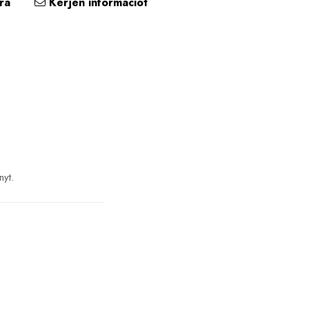
ra
Kérjen információt
nyt.