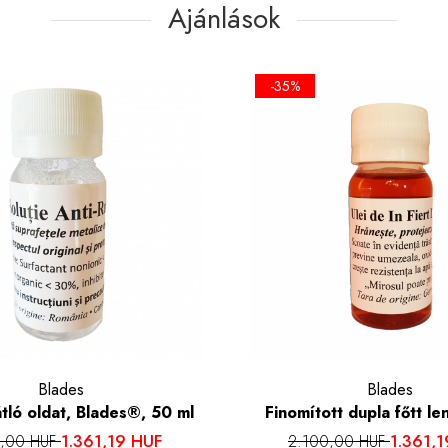
Ajánlások
-35%
Blades
Blades
tló oldat, Blades®, 50 ml
Finomított dupla főtt le
Blades®, 50 m
1.361,19 HUF
1.361,
0,00 HUF
2.100,00 HUF