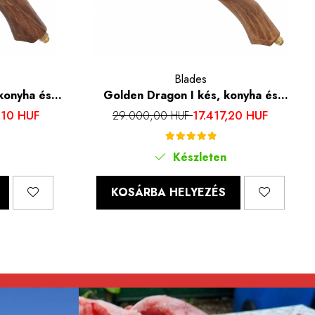
Blades
konyha és
Golden Dragon I kés, konyha és
head, 7Cr17
kemping, kalapált hammerhead, 7Cr17
,10 HUF
17.417,20 HUF
29.000,00 HUF
26 cm
acél, rózsafa nyél, 29,5 cm
Készleten
KOSÁRBA HELYEZÉS