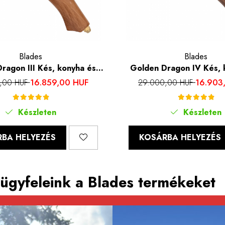
Blades
Blades
ragon III Kés, konyha és
Golden Dragon IV Kés, 
apált hammerhead, 7Cr17
kemping, kalapált hammer
16.859,00 HUF
16.903
,00 HUF
29.000,00 HUF
acél, 28.5 cm
acél, rózsafa nyél, 
Készleten
Készleten
BA HELYEZÉS
KOSÁRBA HELYEZÉS
ügyfeleink a Blades termékeket