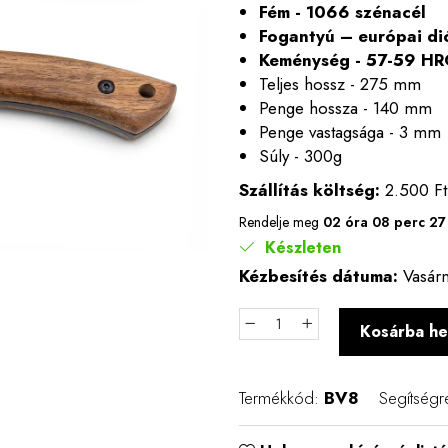
Fém - 1066 szénacél
Fogantyú – európai di
Keménység - 57-59 HR
Teljes hossz - 275 mm
Penge hossza - 140 mm
Penge vastagsága - 3 mm
Súly - 300g
Szállítás költség:
2.500 Ft
Rendelje meg
02 óra 08 perc 2
Készleten
Kézbesítés dátuma:
Vasárn
Kosárba he
Termékkód:
BV8
Segítségr