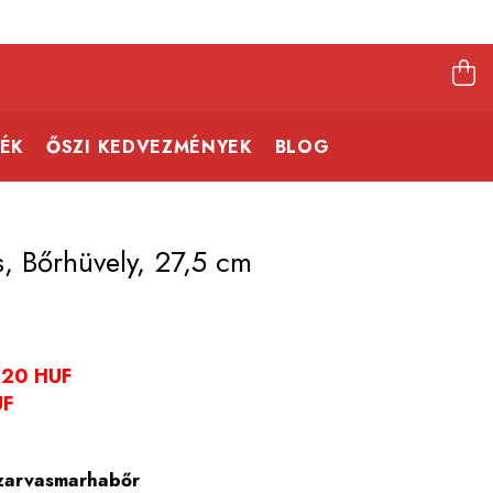
ÉK
ŐSZI KEDVEZMÉNYEK
BLOG
 Bőrhüvely, 27,5 cm
,20 HUF
UF
szarvasmarhabőr