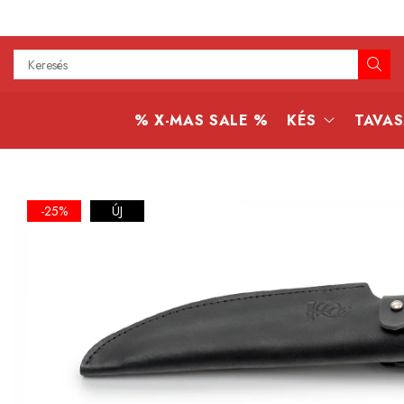
Kés
Konyhai kések
% X-MAS SALE %
KÉS
TAVAS
Bushcraft kések
Japán kések
Professzionális kések
-25%
ÚJ