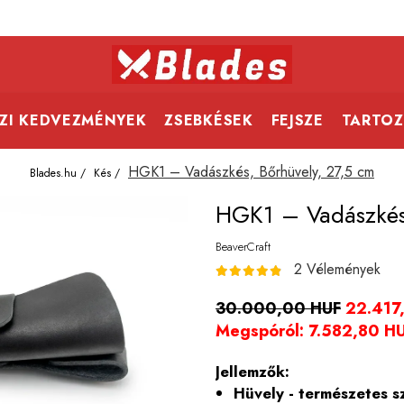
ZI KEDVEZMÉNYEK
ZSEBKÉSEK
FEJSZE
TARTOZ
HGK1 – Vadászkés, Bőrhüvely, 27,5 cm
Blades.hu /
Kés /
HGK1 – Vadászkés,
BeaverCraft
2 Vélemények
30.000,00 HUF
22.417
Megspóról:
7.582,80
H
Jellemzők:
Hüvely - természetes 