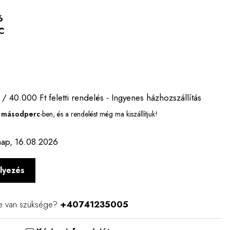
ó
C
 / 40.000 Ft feletti rendelés - Ingyenes házhozszállítás
6 másodperc
-ben, és a rendelést még ma kiszállítjuk!
ap, 16.08.2026
lyezés
e van szüksége?
+40741235005