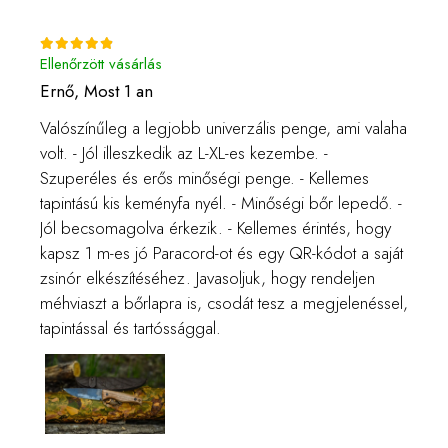
Ellenőrzött vásárlás
Ernő,
Most 1 an
Valószínűleg a legjobb univerzális penge, ami valaha
volt. - Jól illeszkedik az L-XL-es kezembe. -
Szuperéles és erős minőségi penge. - Kellemes
tapintású kis keményfa nyél. - Minőségi bőr lepedő. -
Jól becsomagolva érkezik. - Kellemes érintés, hogy
kapsz 1 m-es jó Paracord-ot és egy QR-kódot a saját
zsinór elkészítéséhez. Javasoljuk, hogy rendeljen
méhviaszt a bőrlapra is, csodát tesz a megjelenéssel,
tapintással és tartóssággal.