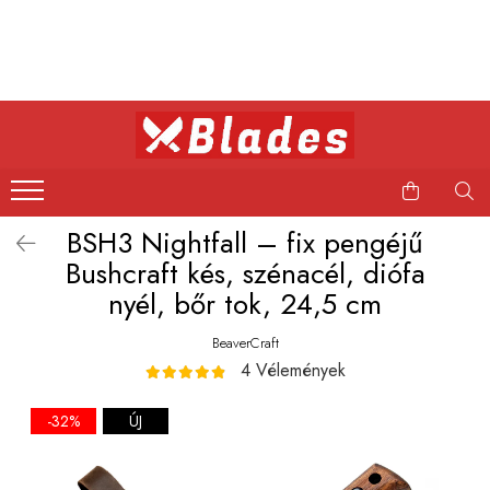
Kés
Konyhai kések
Bushcraft kések
Japán kések
BSH3 Nightfall – fix pengéjű
Professzionális kések
Bushcraft kés, szénacél, diófa
nyél, bőr tok, 24,5 cm
BeaverCraft
4 Vélemények
-32%
ÚJ