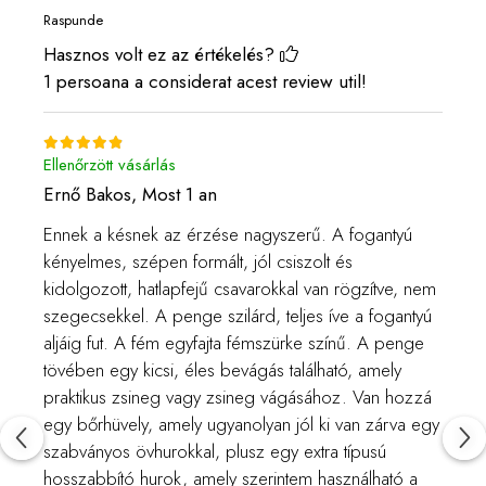
Raspunde
Hasznos volt ez az értékelés?
1 persoana a considerat acest review util!
Ellenőrzött vásárlás
Ernő Bakos,
Most 1 an
Ennek a késnek az érzése nagyszerű. A fogantyú
kényelmes, szépen formált, jól csiszolt és
kidolgozott, hatlapfejű csavarokkal van rögzítve, nem
szegecsekkel. A penge szilárd, teljes íve a fogantyú
aljáig fut. A fém egyfajta fémszürke színű. A penge
tövében egy kicsi, éles bevágás található, amely
praktikus zsineg vagy zsineg vágásához. Van hozzá
egy bőrhüvely, amely ugyanolyan jól ki van zárva egy
szabványos övhurokkal, plusz egy extra típusú
hosszabbító hurok, amely szerintem használható a