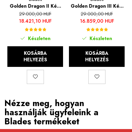
Golden Dragon II Kés,
Golden Dragon III Kés,
konyha és kemping,
konyha és kemping,
29.000,00 HUF
29.000,00 HUF
kalapált hammerhead,
kalapált hammerhead,
18.421,10 HUF
16.859,00 HUF
7Cr17 acél, rózsafa
7Cr17 acél, 28.5 cm
markolat, 27.5 cm
Készleten
Készleten
KOSÁRBA
KOSÁRBA
HELYEZÉS
HELYEZÉS
Nézze meg, hogyan
használják ügyfeleink a
Blades termékeket