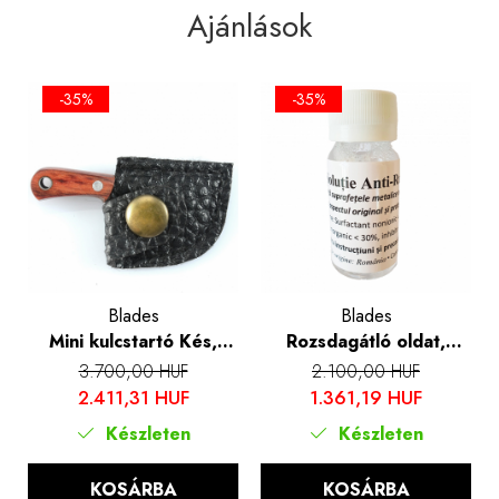
Ajánlások
-35%
-35%
Blades
Blades
Mini kulcstartó Kés,
Rozsdagátló oldat,
damaszkuszi mintás
Blades®, 50 ml
3.700,00 HUF
2.100,00 HUF
kivitel, fa fogantyú, tok
2.411,31 HUF
1.361,19 HUF
és doboz mellékelve,
Készleten
Készleten
Blades®
KOSÁRBA
KOSÁRBA