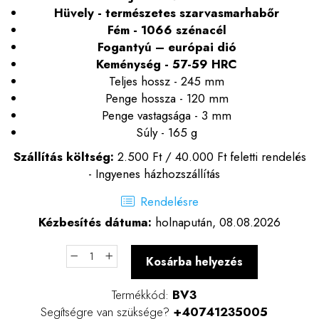
Hüvely - természetes szarvasmarhabőr
Fém - 1066 szénacél
Fogantyú – európai dió
Keménység - 57-59 HRC
Teljes hossz - 245 mm
Penge hossza - 120 mm
Penge vastagsága - 3 mm
Súly - 165 g
Szállítás költség:
2.500 Ft / 40.000 Ft feletti rendelés
- Ingyenes házhozszállítás
Rendelésre
Kézbesítés dátuma:
holnapután, 08.08.2026
Kosárba helyezés
Termékkód:
BV3
Segítségre van szüksége?
+40741235005