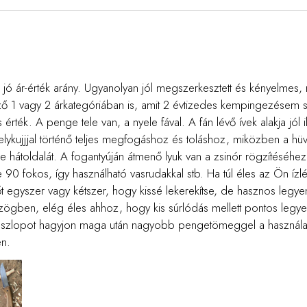
ó ár-érték arány. Ugyanolyan jól megszerkesztett és kényelmes, 
ző 1 vagy 2 árkategóriában is, amit 2 évtizedes kempingezésem 
ték. A penge tele van, a nyele fával. A fán lévő ívek alakja jól i
elykujjjal történő teljes megfogáshoz és toláshoz, miközben a hüv
ge hátoldalát. A fogantyúján átmenő lyuk van a zsinór rögzítéséhez
90 fokos, így használható vasrudakkal stb. Ha túl éles az Ön ízl
őt egyszer vagy kétszer, hogy kissé lekerekítse, de hasznos legye
szögben, elég éles ahhoz, hogy kis súrlódás mellett pontos leg
oszlopot hagyjon maga után nagyobb pengetömeggel a használat
n.