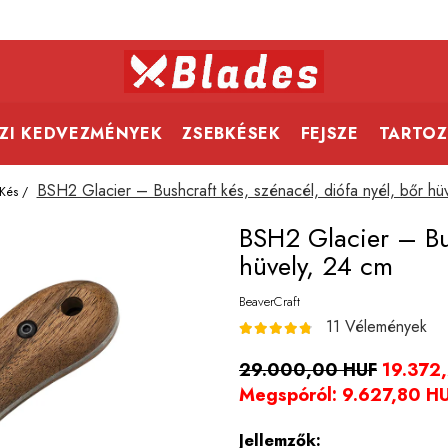
ZI KEDVEZMÉNYEK
ZSEBKÉSEK
FEJSZE
TARTOZ
BSH2 Glacier – Bushcraft kés, szénacél, diófa nyél, bőr hü
Kés /
BSH2 Glacier – Bus
hüvely, 24 cm
BeaverCraft
11 Vélemények
29.000,00 HUF
19.372
Megspóról:
9.627,80
H
Jellemzők: