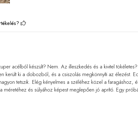
rtékelés?
uper acélból készült? Nem. Az illeszkedés és a kivitel tökéletes
n került ki a dobozból, és a csiszolás megkönnyíti az élezést. Edd
s nagyon tetszik. Elég kényelmes a széléhez közel a faragáshoz, é
a méretéhez és súlyához képest meglepően jó aprító. Egy prób