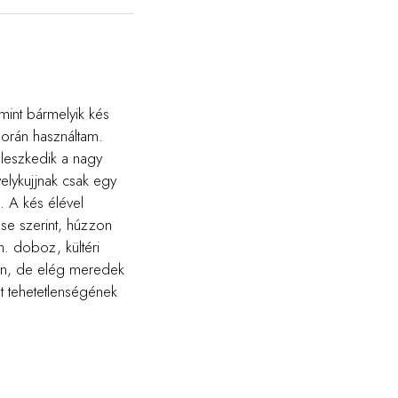
mint bármelyik kés
során használtam.
lleszkedik a nagy
elykujjnak csak egy
. A kés élével
ése szerint, húzzon
n. doboz, kültéri
yen, de elég meredek
 tehetetlenségének