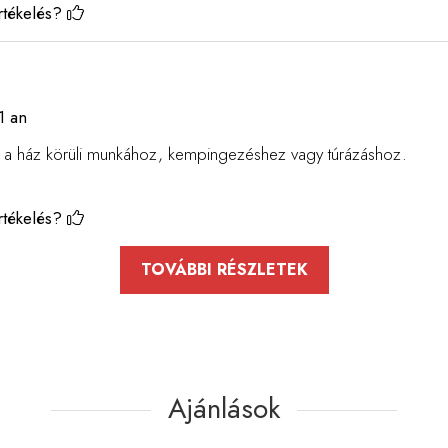
rtékelés?
1 an
 a ház körüli munkához, kempingezéshez vagy túrázáshoz.
rtékelés?
TOVÁBBI RÉSZLETEK
Ajánlások