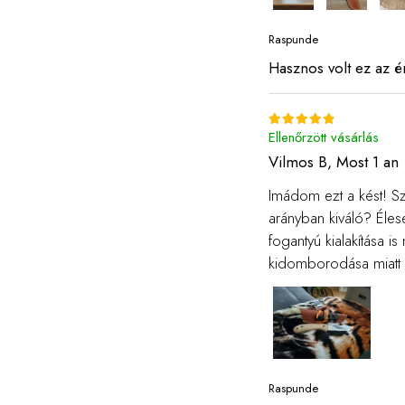
Raspunde
Hasznos volt ez az é
Ellenőrzött vásárlás
Vilmos B,
Most 1 an
Imádom ezt a kést! Sz
arányban kiváló? Élese
fogantyú kialakítása i
kidomborodása miatt 
Raspunde