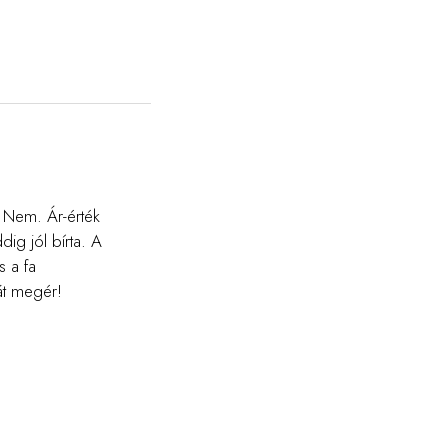
? Nem. Ár-érték
ig jól bírta. A
s a fa
át megér!