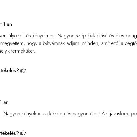
t 1 an
ensúlyozott és kényelmes. Nagyon szép kialakítású és éles peng
 megvettem, hogy a bátyámnak adjam. Minden, amit ettől a cégtő
lyik terméküket.
rtékelés?
1 an
. Nagyon kényelmes a kézben és nagyon éles! Azt javaslom, pró
rtékelés?