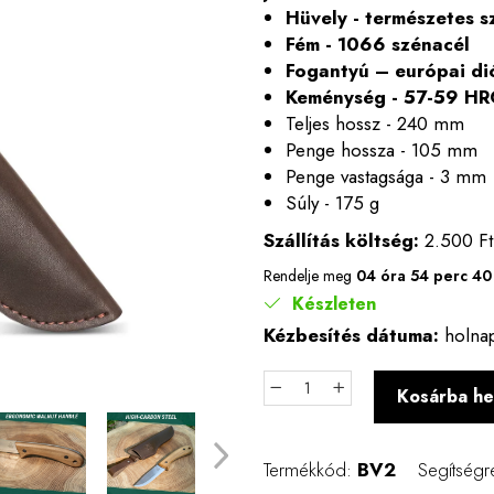
Hüvely - természetes 
Fém - 1066 szénacél
Fogantyú – európai di
Keménység - 57-59 HR
Teljes hossz - 240 mm
Penge hossza - 105 mm
Penge vastagsága - 3 mm
Súly - 175 g
Szállítás költség:
2.500 Ft
Rendelje meg
04 óra 54 perc 3
Készleten
Kézbesítés dátuma:
holnap
Kosárba he
Termékkód:
BV2
Segítségr