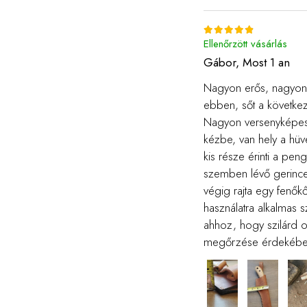
Ellenőrzött vásárlás
Gábor,
Most 1 an
Nagyon erős, nagyon j
ebben, sőt a követke
Nagyon versenyképes ér
kézbe, van hely a hüv
kis része érinti a pen
szemben lévő gerince 
végig rajta egy fenők
használatra alkalmas 
ahhoz, hogy szilárd 
megőrzése érdekébe