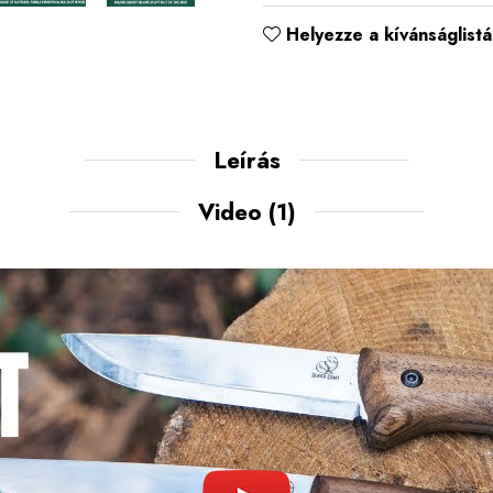
Helyezze a kívánságlistá
Leírás
Video
(1)