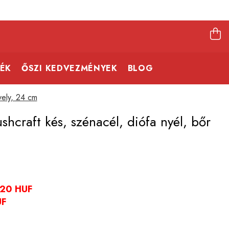
ÉK
ŐSZI KEDVEZMÉNYEK
BLOG
vely, 24 cm
hcraft kés, szénacél, diófa nyél, bőr
,20 HUF
UF