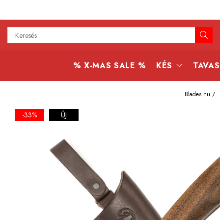
Kés
Konyhai kések
% X-MAS SALE %
KÉS
TAVAS
Bushcraft kések
Japán kések
Blades.hu /
Professzionális kések
-33%
ÚJ