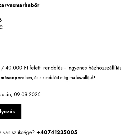
szarvasmarhabőr
ó
C
 / 40.000 Ft feletti rendelés - Ingyenes házhozszállítás
9 másodperc
-ben, és a rendelést még ma kiszállítjuk!
után, 09.08.2026
lyezés
e van szüksége?
+40741235005