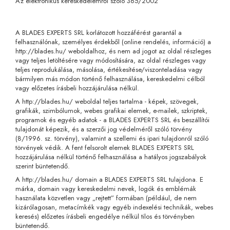
Az elektronikus kereskedelemről szóló 365/2002
A BLADES EXPERTS SRL korlátozott hozzáférést garantál a
felhasználónak, személyes érdekből (online rendelés, információ) a
http://blades.hu/ weboldalhoz, és nem ad jogot az oldal részleges
vagy teljes letöltésére vagy módosítására, az oldal részleges vagy
teljes reprodukálása, másolása, értékesítése/viszonteladása vagy
bármilyen más módon történő felhasználása, kereskedelmi célból
vagy előzetes írásbeli hozzájárulása nélkül.
A http://blades.hu/ weboldal teljes tartalma - képek, szövegek,
grafikák, szimbólumok, webes grafikai elemek, e-mailek, szkriptek,
programok és egyéb adatok - a BLADES EXPERTS SRL és beszállítói
tulajdonát képezik, és a szerzői jog védelméről szóló törvény
(8/1996. sz. törvény), valamint a szellemi és ipari tulajdonról szóló
törvények védik. A fent felsorolt ​​elemek BLADES EXPERTS SRL
hozzájárulása nélkül történő felhasználása a hatályos jogszabályok
szerint büntetendő.
A http://blades.hu/ domain a BLADES EXPERTS SRL tulajdona. E
márka, domain vagy kereskedelmi nevek, logók és emblémák
használata közvetlen vagy „rejtett” formában (például, de nem
kizárólagosan, metacímkék vagy egyéb indexelési technikák, webes
keresés) előzetes írásbeli engedélye nélkül tilos és törvényben
büntetendő.