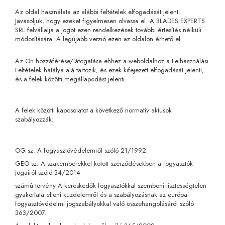
Az oldal használata az alábbi feltételek elfogadását jelenti.
Javasoljuk, hogy ezeket figyelmesen olvassa el. A BLADES EXPERTS
SRL felvállalja a jogot ezen rendelkezések további értesítés nélküli
módosítására. A legújabb verzió ezen az oldalon érhető el.
Az Ön hozzáférése/látogatása ehhez a weboldalhoz a Felhasználási
Feltételek hatálya alá tartozik, és ezek kifejezett elfogadását jelenti,
és a felek közötti megállapodást jelenti.
A felek közötti kapcsolatot a következő normatív aktusok
szabályozzák:
OG sz. A fogyasztóvédelemről szóló 21/1992
GEO sz. A szakemberekkel kötött szerződésekben a fogyasztók
jogairól szóló 34/2014
számú törvény A kereskedők fogyasztókkal szembeni tisztességtelen
gyakorlata elleni küzdelemről és a szabályozásnak az európai
fogyasztóvédelmi jogszabályokkal való összehangolásáról szóló
363/2007.