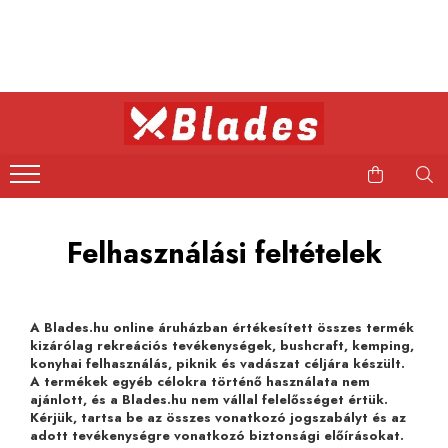
Kés
Konyhai kések
Bushcraft kések
Japán kések
Professzionális kések
Felhasználási feltételek
A Blades.hu online áruházban értékesített összes termék
kizárólag rekreációs tevékenységek, bushcraft, kemping,
konyhai felhasználás, piknik és vadászat céljára készült.
A termékek egyéb célokra történő használata nem
ajánlott, és a Blades.hu nem vállal felelősséget értük.
Kérjük, tartsa be az összes vonatkozó jogszabályt és az
adott tevékenységre vonatkozó biztonsági előírásokat.