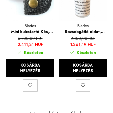
Blades
Blades
Mini kulcstartó Kés,
Rozsdagátló oldat,
damaszkuszi mintás
Blades®, 50 ml
3.700,00 HUF
2.100,00 HUF
kivitel, fa fogantyú, tok
2.411,31 HUF
1.361,19 HUF
és doboz mellékelve,
Készleten
Készleten
Blades®
KOSÁRBA
KOSÁRBA
HELYEZÉS
HELYEZÉS