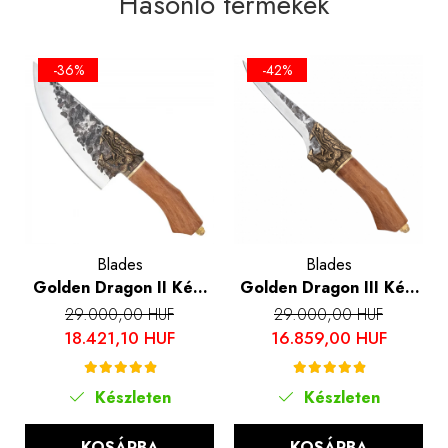
Hasonló termékek
-36%
-42%
Blades
Blades
Golden Dragon II Kés,
Golden Dragon III Kés,
konyha és kemping,
konyha és kemping,
29.000,00 HUF
29.000,00 HUF
kalapált hammerhead,
kalapált hammerhead,
18.421,10 HUF
16.859,00 HUF
7Cr17 acél, rózsafa
7Cr17 acél, 28.5 cm
markolat, 27.5 cm
Készleten
Készleten
KOSÁRBA
KOSÁRBA