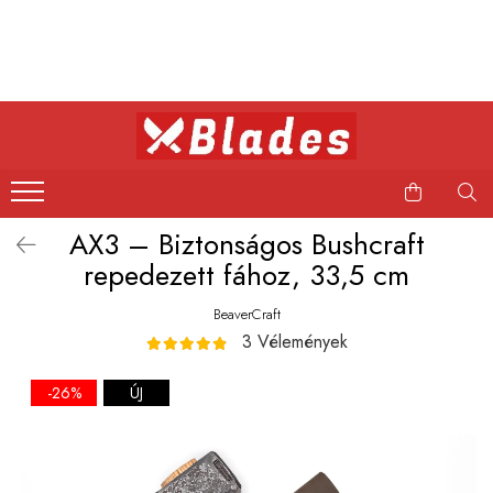
Kés
Konyhai kések
Bushcraft kések
Japán kések
AX3 – Biztonságos Bushcraft
Professzionális kések
repedezett fához, 33,5 cm
BeaverCraft
3 Vélemények
-26%
ÚJ