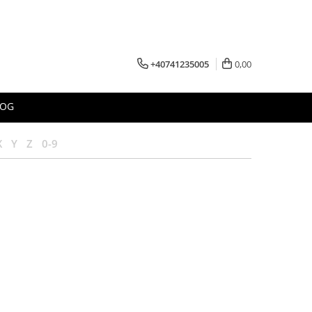
+40741235005
0,00
LOG
X
Y
Z
0-9