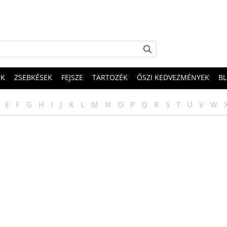
EK
ZSEBKÉSEK
FEJSZE
TARTOZÉK
ŐSZI KEDVEZMÉNYEK
B
E
F
G
H
I
J
K
L
M
N
O
P
Q
R
S
T
U
V
W