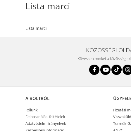
Lista marci
Lista marci
KÖZÖSSÉGI OLD
Kövessen minket a közösségi o
A BOLTRÓL
ÜGYFEL
Rólunk
Fizetési 
Felhasználási feltételek
Visszaküld
Adatvédelmi irányelvek
Termék-Ga
Kézbesítési információ
ANPC