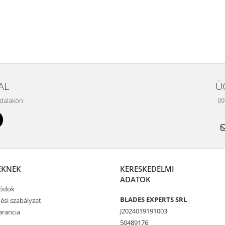
AL
Ü
ldalakon
09
EKNEK
KERESKEDELMI
ADATOK
módok
BLADES EXPERTS SRL
ési szabályzat
J2024019191003
rancia
50489176