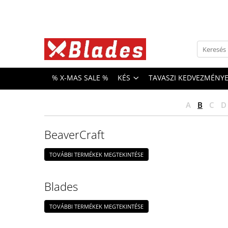
Kés
Konyhai kések
Bushcraft kések
% X-MAS SALE %
KÉS
TAVASZI KEDVEZMÉNY
Japán kések
Professzionális kések
A
B
C
D
BeaverCraft
TOVÁBBI TERMÉKEK MEGTEKINTÉSE
Blades
TOVÁBBI TERMÉKEK MEGTEKINTÉSE